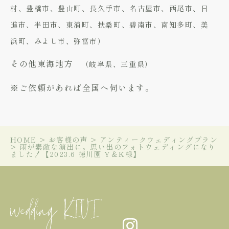
村、豊橋市、豊山町、長久手市、名古屋市、西尾市、日
進市、半田市、東浦町、扶桑町、碧南市、南知多町、美
浜町、みよし市、弥富市）
その他東海地方
（岐阜県、三重県）
※ご依頼があれば全国へ伺います。
HOME
>
お客様の声
>
アンティークウェディングプラン
>
雨が素敵な演出に。思い出のフォトウェディングになり
ました！【2023.6 徳川園 Y＆K様】