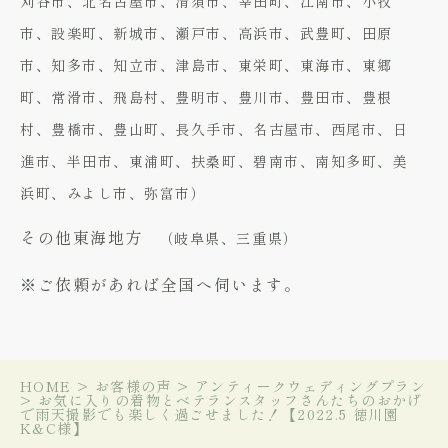
刈谷市、北名古屋市、清須市、幸田町、江南市、小牧
市、設楽町、新城市、瀬戸市、高浜市、武豊町、田原
市、知多市、知立市、津島市、東栄町、東海市、東郷
町、常滑市、飛島村、豊明市、豊川市、豊田市、豊根
村、豊橋市、豊山町、長久手市、名古屋市、西尾市、日
進市、半田市、東浦町、扶桑町、碧南市、南知多町、美
浜町、みよし市、弥富市）
その他東海地方
（岐阜県、三重県）
※ご依頼があれば全国へ伺います。
HOME
>
お客様の声
>
アンティークウェディングプラン
>
お気に入りの着物とベテランスタッフさんたちのおかげ
で雨天撮影でも楽しく過ごせました！【2022.5 徳川園
K&C様】